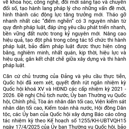
về khoa học, công nghệ, đổi mới sáng tạo và chuyển
đổi số, tạo hành lang pháp lý cho những vấn đề mới,
hình thành các động lực tăng trưởng mới. Tháo gỡ
nhanh nhất các “điểm nghẽn” có 3 nguyên nhân từ
quy định pháp luật, đáp ứng yêu cầu phát triển nhanh,
bền vững đất nước trong kỷ nguyên mới. Nâng cao
hiệu quả, tạo đột phá trong công tác tổ chức thi hành
pháp luật, bảo đảm pháp luật được thực hiện công
bằng, nghiêm minh, nhất quán, kịp thời, hiệu lực và
hiệu quả; gắn kết chặt chẽ giữa xây dựng và thi hành
pháp luật.
Căn cứ chủ trương của Đảng và yêu cầu thực tiễn,
Quốc hội đã xem xét, quyết định rút ngắn nhiệm kỳ
Quốc hội khoá XV và HĐND các cấp nhiệm kỳ 2021 -
2026. Đề nghị Chủ tịch nước, Ủy ban Thường vụ Quốc
hội, Chính phủ, Tòa án nhân dân tối cao, Viện kiểm sát
nhân dân tối cao, Kiểm toán nhà nước, Hội đồng Dân
tộc, các Ủy ban của Quốc hội xây dựng Báo cáo công
tác nhiệm kỳ theo Kế hoạch số 1255/KH-UBTVQH15
ngày 17/4/2025 của Ủy ban Thường vụ Quốc hội, bảo