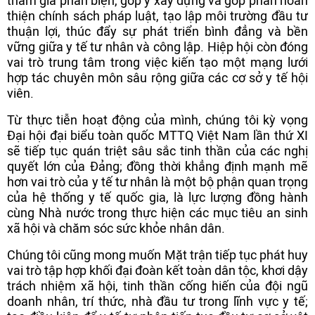
tham gia phản biện, góp ý xây dựng và góp phần hoàn
thiện chính sách pháp luật, tạo lập môi trường đầu tư
thuận lợi, thúc đẩy sự phát triển bình đẳng và bền
vững giữa y tế tư nhân và công lập. Hiệp hội còn đóng
vai trò trung tâm trong việc kiến tạo một mạng lưới
hợp tác chuyên môn sâu rộng giữa các cơ sở y tế hội
viên.
Từ thực tiễn hoạt động của mình, chúng tôi kỳ vọng
Đại hội đại biểu toàn quốc MTTQ Việt Nam lần thứ XI
sẽ tiếp tục quán triệt sâu sắc tinh thần của các nghị
quyết lớn của Đảng; đồng thời khẳng định mạnh mẽ
hơn vai trò của y tế tư nhân là một bộ phận quan trọng
của hệ thống y tế quốc gia, là lực lượng đồng hành
cùng Nhà nước trong thực hiện các mục tiêu an sinh
xã hội và chăm sóc sức khỏe nhân dân.
Chúng tôi cũng mong muốn Mặt trận tiếp tục phát huy
vai trò tập hợp khối đại đoàn kết toàn dân tộc, khơi dậy
trách nhiệm xã hội, tinh thần cống hiến của đội ngũ
doanh nhân, trí thức, nhà đầu tư trong lĩnh vực y tế;