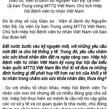
Giáo sư, Viện sĩ danh dự Nguyễn Văn Đệ, Ủy viên
Ủy ban Trung ương MTTQ Việt Nam, Chủ tịch Hiệp
hội Bệnh viện tư nhân Việt Nam
Đó là chia sẻ của Giáo sư - Viện sĩ danh dự Nguyễn
Văn Đệ, Ủy viên Ủy ban Trung ương MTTQ Việt Nam,
Chủ tịch Hiệp hội Bệnh viện tư nhân Việt Nam với báo
Đại đoàn kết.
Đất nước bước vào kỷ nguyên mới, với những yêu cầu
mới đặt ra cho hệ thống y tế. Trong đó, yêu cầu chăm
sóc sức khoẻ nhân dân đặt ra ngày càng cao. Hiệp hội
Bệnh viện tư nhân Việt Nam kỳ vọng Đại hội đại biểu
toàn quốc MTTQ Việt Nam lần thứ XI sẽ đưa ra những
định hướng gì để phát huy tốt hơn vai trò của khối y tế
tư nhân trong chăm sóc sức khỏe nhân dân, thưa ông?
- So với nhiều tổ chức khác, Hiệp hội Bệnh viện Tư
nhân còn non trẻ nhưng đã có nhiều đóng góp cho xã
hội. Hiệp hội thực hiện sứ mệnh là cầu nối tin cậy giữa
các cơ sở y tế và cơ quan quản lý nhà nước; chủ động