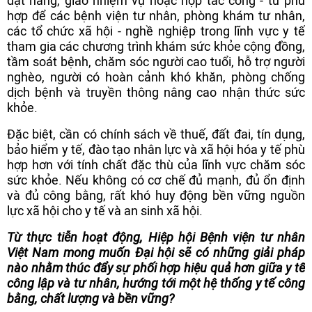
đặt hàng, giao nhiệm vụ hoặc hợp tác công - tư phù
hợp để các bệnh viện tư nhân, phòng khám tư nhân,
các tổ chức xã hội - nghề nghiệp trong lĩnh vực y tế
tham gia các chương trình khám sức khỏe cộng đồng,
tầm soát bệnh, chăm sóc người cao tuổi, hỗ trợ người
nghèo, người có hoàn cảnh khó khăn, phòng chống
dịch bệnh và truyền thông nâng cao nhận thức sức
khỏe.
Đặc biệt, cần có chính sách về thuế, đất đai, tín dụng,
bảo hiểm y tế, đào tạo nhân lực và xã hội hóa y tế phù
hợp hơn với tính chất đặc thù của lĩnh vực chăm sóc
sức khỏe. Nếu không có cơ chế đủ mạnh, đủ ổn định
và đủ công bằng, rất khó huy động bền vững nguồn
lực xã hội cho y tế và an sinh xã hội.
Từ thực tiễn hoạt động, Hiệp hội Bệnh viện tư nhân
Việt Nam mong muốn Đại hội sẽ có những giải pháp
nào nhằm thúc đẩy sự phối hợp hiệu quả hơn giữa y tế
công lập và tư nhân, hướng tới một hệ thống y tế công
bằng, chất lượng và bền vững?