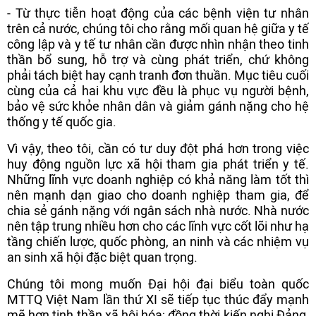
- Từ thực tiễn hoạt động của các bệnh viện tư nhân
trên cả nước, chúng tôi cho rằng mối quan hệ giữa y tế
công lập và y tế tư nhân cần được nhìn nhận theo tinh
thần bổ sung, hỗ trợ và cùng phát triển, chứ không
phải tách biệt hay cạnh tranh đơn thuần. Mục tiêu cuối
cùng của cả hai khu vực đều là phục vụ người bệnh,
bảo vệ sức khỏe nhân dân và giảm gánh nặng cho hệ
thống y tế quốc gia.
Vì vậy, theo tôi, cần có tư duy đột phá hơn trong việc
huy động nguồn lực xã hội tham gia phát triển y tế.
Những lĩnh vực doanh nghiệp có khả năng làm tốt thì
nên mạnh dạn giao cho doanh nghiệp tham gia, để
chia sẻ gánh nặng với ngân sách nhà nước. Nhà nước
nên tập trung nhiều hơn cho các lĩnh vực cốt lõi như hạ
tầng chiến lược, quốc phòng, an ninh và các nhiệm vụ
an sinh xã hội đặc biệt quan trọng.
Chúng tôi mong muốn Đại hội đại biểu toàn quốc
MTTQ Việt Nam lần thứ XI sẽ tiếp tục thúc đẩy mạnh
mẽ hơn tinh thần xã hội hóa; đồng thời kiến nghị Đảng,