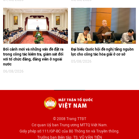
Bối cảnh mới và những vấn đề đặt ra
Đại biểu Quốc hội đề nghị tăng nguồn
trong công tác kiểm tra, giám sát đối
lực cho công tác hòa giải ở cơ sở
với tổ chức đảng, đảng viên ở ngoài
05/08/2026
nước
06/08/2026
© 2008 Trang TTĐT
Cơ quan Uỷ ban Trung ương MTTQ Việt Nam.
Giấy phép số:111/GP-BC của Bộ Thông tin và Truyền thông.
Trưởng ban Biên tập: TS. VŨ VĂN TIẾN