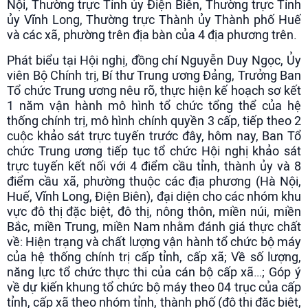
Nội, Thường trực Tỉnh ủy Điện Biên, Thường trực Tỉnh
ủy Vĩnh Long, Thường trực Thành ủy Thành phố Huế
và các xã, phường trên địa bàn của 4 địa phương trên.
Phát biểu tại Hội nghị, đồng chí Nguyễn Duy Ngọc, Ủy
viên Bộ Chính trị, Bí thư Trung ương Đảng, Trưởng Ban
Tổ chức Trung ương nêu rõ, thực hiện kế hoạch sơ kết
1 năm vận hành mô hình tổ chức tổng thể của hệ
thống chính trị, mô hình chính quyền 3 cấp, tiếp theo 2
cuộc khảo sát trực tuyến trước đây, hôm nay, Ban Tổ
chức Trung ương tiếp tục tổ chức Hội nghị khảo sát
trực tuyến kết nối với 4 điểm cầu tỉnh, thành ủy và 8
điểm cầu xã, phường thuộc các địa phương (Hà Nội,
Huế, Vĩnh Long, Điện Biên), đại diện cho các nhóm khu
vực đô thị đặc biệt, đô thị, nông thôn, miền núi, miền
Bắc, miền Trung, miền Nam nhằm đánh giá thực chất
về: Hiện trạng và chất lượng vận hành tổ chức bộ máy
của hệ thống chính trị cấp tỉnh, cấp xã; Về số lượng,
năng lực tổ chức thực thi của cán bộ cấp xã…; Góp ý
về dự kiến khung tổ chức bộ máy theo 04 trục của cấp
tỉnh, cấp xã theo nhóm tỉnh, thành phố (đô thị đặc biệt,