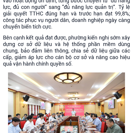
vào hoạt động ổn định, từng bước chuyển từ “đủ năng
lực, đủ con người” sang “đủ năng lực quản trị”. Tỷ lệ
giải quyết TTHC đúng hạn và trước hạn đạt 99,8%;
công tác phục vụ người dân, doanh nghiệp ngày càng
chuyển biến tích cực.
Bên cạnh kết quả đạt được, phường kiến nghị sớm xây
dựng cơ sở dữ liệu và hệ thống phần mềm dùng
chung, bảo đảm liên thông, chia sẻ dữ liệu giữa các
cấp, giảm áp lực cho cán bộ cơ sở và nâng cao hiệu
quả vận hành chính quyền số.