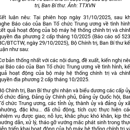
trị, Ban Bí thư. Ảnh: TTXVN
Kết luận nêu: Tại phiên họp ngày 31/10/2025, sau kh
nghe Báo cáo của Ban Tổ chức Trung ương về tình hình
kết quả hoạt động của bộ máy hệ thống chính trị và chín
quyền địa phương 2 cấp tháng 10/2025 (Báo cáo số 523
BC/BTCTW, ngày 29/10/2025), Bộ Chính trị, Ban Bí thư kế
luận như sau:
Cơ bản thống nhất với các nội dung, đề xuất, kiến nghị nê
tại Báo cáo của Ban Tổ chức Trung ương về tình hình, kế
quả hoạt động của bộ máy hệ thống chính trị và chín
quyền địa phương 2 cấp tháng 10/2025.
Bộ Chính trị, Ban Bí thư ghi nhận và biểu dương các cấp ủy
tổ chức đảng, Đảng ủy Chính phủ, Đảng ủy Quốc hội, Ba
Tổ chức Trung ương, các tỉnh ủy, thành ủy và đảng ủy xã
phường, đặc khu… đã chủ động, tích cực thực hiện cá
nhiệm vụ được giao; nỗ lực, khắc phục khó khăn, kịp thờ
hướng dẫn, xử lý, tháo gỡ vướng mắc phát sinh trong thự
tiễn triển khai hoạt động của bộ máy hệ thống chính trị v