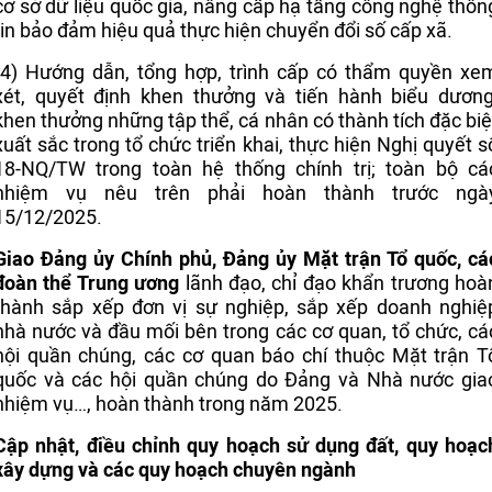
cơ sở dữ liệu quốc gia, nâng cấp hạ tầng công nghệ thôn
tin bảo đảm hiệu quả thực hiện chuyển đổi số cấp xã.
(4) Hướng dẫn, tổng hợp, trình cấp có thẩm quyền xe
xét, quyết định khen thưởng và tiến hành biểu dương
khen thưởng những tập thể, cá nhân có thành tích đặc biệ
xuất sắc trong tổ chức triển khai, thực hiện Nghị quyết s
18-NQ/TW trong toàn hệ thống chính trị; toàn bộ cá
nhiệm vụ nêu trên phải hoàn thành trước ngà
15/12/2025.
Giao Đảng ủy Chính phủ, Đảng ủy Mặt trận Tổ quốc, cá
đoàn thể Trung ương
lãnh đạo, chỉ đạo khẩn trương hoà
thành sắp xếp đơn vị sự nghiệp, sắp xếp doanh nghiệ
nhà nước và đầu mối bên trong các cơ quan, tổ chức, cá
hội quần chúng, các cơ quan báo chí thuộc Mặt trận T
quốc và các hội quần chúng do Đảng và Nhà nước gia
nhiệm vụ…, hoàn thành trong năm 2025.
Cập nhật, điều chỉnh quy hoạch sử dụng đất, quy hoạc
xây dựng và các quy hoạch chuyên ngành