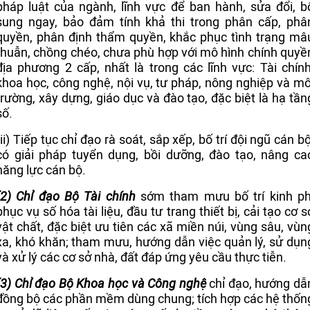
pháp luật của ngành, lĩnh vực để ban hành, sửa đổi, b
sung ngay, bảo đảm tính khả thi trong phân cấp, phâ
quyền, phân định thẩm quyền, khắc phục tình trạng mâ
thuẫn, chồng chéo, chưa phù hợp với mô hình chính quyề
địa phương 2 cấp, nhất là trong các lĩnh vực: Tài chính
khoa học, công nghệ, nội vụ, tư pháp, nông nghiệp và mô
trường, xây dựng, giáo dục và đào tạo, đặc biệt là hạ tần
số.
(ii) Tiếp tục chỉ đạo rà soát, sắp xếp, bố trí đội ngũ cán bộ
có giải pháp tuyển dụng, bồi dưỡng, đào tạo, nâng ca
năng lực cán bộ.
(2) Chỉ đạo Bộ Tài chính
sớm tham mưu bố trí kinh ph
phục vụ số hóa tài liệu, đầu tư trang thiết bị, cải tạo cơ s
vật chất, đặc biệt ưu tiên các xã miền núi, vùng sâu, vùn
xa, khó khăn; tham mưu, hướng dẫn việc quản lý, sử dụn
và xử lý các cơ sở nhà, đất đáp ứng yêu cầu thực tiễn.
(3) Chỉ đạo Bộ Khoa học và Công nghệ
chỉ đạo, hướng dẫ
đồng bộ các phần mềm dùng chung; tích hợp các hệ thốn