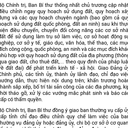
Bộ Chính trị, Ban Bí thư thống nhất chủ trương cập nhật
điều chỉnh ngay quy hoạch sử dụng đất, quy hoạch xâ
dựng và các quy hoạch chuyên ngành (bao gồm cả qu
hoạch sử dụng đất quốc phòng, đất an ninh) sau khi thự
hiện điều chuyển, chuyển đổi công năng các cơ sở nhà
đất để sử dụng làm trụ sở làm việc, cơ sở hoạt động s
nghiệp, cơ sở y tế, giáo dục, văn hóa, thể thao, các mụ
đích công cộng, quốc phòng, an ninh và các mục đích khá
phù hợp với quy hoạch sử dụng đất của địa phương (thôn
qua giao đất, cho thuê đất,... theo quy định của pháp luậ
về đất đai) để phát triển kinh tế - xã hội. Giao Đảng ủ
Chính phủ, các tỉnh ủy, thành ủy lãnh đạo, chỉ đạo việ
hướng dẫn, thực hiện nội dung trên; khẩn trương hoà
thành sắp xếp, bố trí tài sản công của các địa phương, kị
thời tháo gỡ, xử lý các vướng mắc phát sinh và báo cá
cấp có thẩm quyền.
Bộ Chính trị, Ban Bí thư đồng ý giao ban thường vụ cấp ủ
cấp tỉnh chỉ đạo điều chỉnh quy chế làm việc của ba
thường vụ đảng ủy hoặc đảng ủy, chi bộ cơ sở ở cơ quan