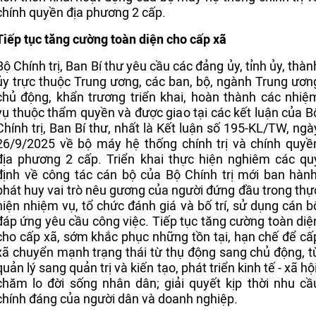
chính quyền địa phương 2 cấp.
Tiếp tục tăng cường toàn diện cho cấp xã
Bộ Chính trị, Ban Bí thư yêu cầu các đảng ủy, tỉnh ủy, thàn
ủy trực thuộc Trung ương, các ban, bộ, ngành Trung ươn
chủ động, khẩn trương triển khai, hoàn thành các nhiệ
vụ thuộc thẩm quyền và được giao tại các kết luận của B
Chính trị, Ban Bí thư, nhất là Kết luận số 195-KL/TW, ngà
26/9/2025 về bộ máy hệ thống chính trị và chính quyề
địa phương 2 cấp. Triển khai thực hiện nghiêm các qu
định về công tác cán bộ của Bộ Chính trị mới ban hành
phát huy vai trò nêu gương của người đứng đầu trong thự
hiện nhiệm vụ, tổ chức đánh giá và bố trí, sử dụng cán b
đáp ứng yêu cầu công việc. Tiếp tục tăng cường toàn diệ
cho cấp xã, sớm khắc phục những tồn tại, hạn chế để cấ
xã chuyển mạnh trạng thái từ thụ động sang chủ động, t
quản lý sang quản trị và kiến tạo, phát triển kinh tế - xã hội
chăm lo đời sống nhân dân; giải quyết kịp thời nhu cầ
chính đáng của người dân và doanh nghiệp.