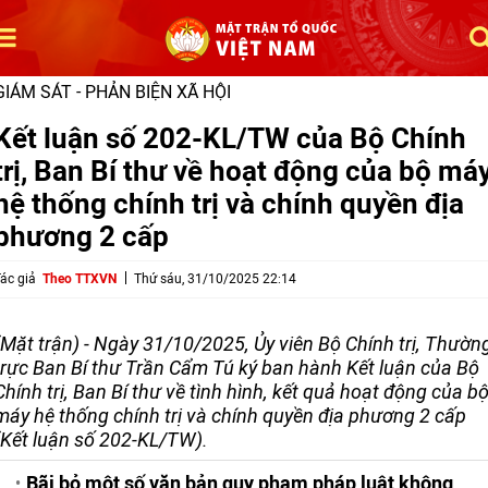
GIÁM SÁT - PHẢN BIỆN XÃ HỘI
Kết luận số 202-KL/TW của Bộ Chính
trị, Ban Bí thư về hoạt động của bộ má
hệ thống chính trị và chính quyền địa
phương 2 cấp
ác giả
Theo TTXVN
Thứ sáu, 31/10/2025 22:14
(Mặt trận) - Ngày 31/10/2025, Ủy viên Bộ Chính trị, Thườn
trực Ban Bí thư Trần Cẩm Tú ký ban hành Kết luận của Bộ
Chính trị, Ban Bí thư về tình hình, kết quả hoạt động của b
máy hệ thống chính trị và chính quyền địa phương 2 cấp
(Kết luận số 202-KL/TW).
Bãi bỏ một số văn bản quy phạm pháp luật không