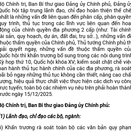
Bộ Chính trị, Ban Bí thư giao Đảng ủy Chính phủ, Đảng ủ
Quốc hội tập trung lãnh đạo, chỉ đạo hoàn thiện thể chế
nhất là những vấn đề liên quan đến phân cấp, phân quyền
quy trình, thủ tục trong các lĩnh vực liên quan đến hoạ
động của chính quyền địa phương 2 cấp (như: Tài chính
tài sản, quy hoạch, dự án, đất đai, trụ sở…), những vấn đ
thuộc thẩm quyền của Chính phủ, Thủ tướng Chính phủ th
giải quyết ngay, những vấn đề thuộc thẩm quyền củ
Quốc hội thì khẩn trương bổ sung trong các nội dung trìn
Kỳ họp thứ 10, Quốc hội khóa XV; kiểm soát chặt chẽ việ
ban hành thủ tục hành chính của các địa phương, rà soát
bãi bỏ ngay những thủ tục không cần thiết; nâng cao chấ
lượng, hiệu quả thực chất việc thực hiện các dịch vụ côn
trực tuyến; toàn bộ các nhiệm vụ nêu trên phải hoàn thàn
trước ngày 15/12/2025.
Bộ Chính trị, Ban Bí thư giao Đảng ủy Chính phủ:
(1) Lãnh đạo, chỉ đạo các bộ, ngành:
(i) Khẩn trương rà soát toàn bộ các văn bản quy phạ