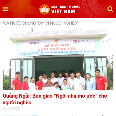
"CẢ NƯỚC CHUNG TAY VÌ NGƯỜI NGHÈO"
Quảng Ngãi: Bàn giao “Ngôi nhà mơ ước” cho
người nghèo
30/03/2023