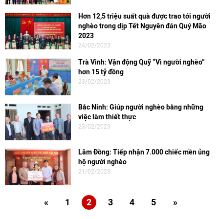
Hơn 12,5 triệu suất quà được trao tới người
nghèo trong dịp Tết Nguyên đán Quý Mão
2023
24/02/2023
Trà Vinh: Vận động Quỹ “Vì người nghèo”
hơn 15 tỷ đồng
23/02/2023
Bắc Ninh: Giúp người nghèo bằng những
việc làm thiết thực
23/02/2023
Lâm Đồng: Tiếp nhận 7.000 chiếc mền ủng
hộ người nghèo
21/02/2023
«
1
2
3
4
5
»