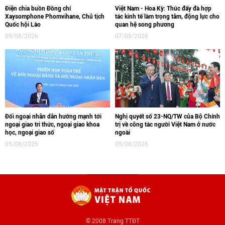
Điện chia buồn Đồng chí
Việt Nam - Hoa Kỳ: Thúc đẩy đà hợp
Xaysomphone Phomvihane, Chủ tịch
tác kinh tế làm trọng tâm, động lực cho
Quốc hội Lào
quan hệ song phương
09/08/2026
07/08/2026
Đối ngoại nhân dân hướng mạnh tới
Nghị quyết số 23-NQ/TW của Bộ Chính
ngoại giao tri thức, ngoại giao khoa
trị về công tác người Việt Nam ở nước
học, ngoại giao số
ngoài
05/08/2026
05/08/2026
© 2008 Trang TTĐT