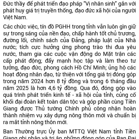
Đức thầy để phát triển đạo pháp “Vị nhân sinh” gắn với
phát huy giá trị truyền thống, đạo đức xã hội của người
Việt Nam.
Các chức việc, tín đồ PGHH trong tỉnh vẫn luôn gìn giữ
sự trong sáng của nền đạo, chấp hành tốt chủ trương,
đường lối, chính sách của Đảng, pháp luật của Nhà
nước; tích cực hưởng ứng phong trào thi đua yêu
nước, tham gia các cuộc vận động do Mặt trận các
cấp phát động; đẩy mạnh học tập và làm theo tư
tưởng, đạo đức, phong cách Hồ Chí Minh; ủng hộ các
hoạt động nhân đạo, từ thiện với tổng giá trị đóng góp
trong năm 2024 hơn 8 tỷ đồng và trong 6 tháng đầu
năm 2025 là hơn 4,6 tỷ đồng. Qua đó, đóng góp vào
quá trình phát triển kinh tế - xã hội của tỉnh, củng cố
khối đại đoàn kết toàn dân tộc và góp phần cùng Tiền
Giang được Thủ tướng Chính phủ công nhận hoàn
thành nhiệm vụ xây dựng nông thôn mới và chuẩn bị
ra mắt tỉnh nông thôn mới.
Ban Thường trực Ủy ban MTTQ Việt Nam tỉnh Tiền
Giang ghi nhận và tri ân những đóng góp của Ban Đại