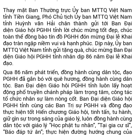
Thay mặt Ban Thường trực Ủy ban MTTQ Việt Nam
tỉnh Tiền Giang, Phó Chủ tịch Ủy ban MTTQ Việt Nam
tỉnh Huỳnh văn Hải chân thành gửi tới Ban Đại
diện Giáo hội PGHH tỉnh lời chúc mừng tốt đẹp, chúc
toàn thể đồng bào tín đồ PGHH đón mừng Đại lễ Khai
đạo tràn ngập niềm vui và hạnh phúc. Dịp này, Ủy ban
MTTQ Việt Nam tỉnh gửi tặng quà, chúc mừng Ban Đại
diện Giáo hội PGHH tỉnh nhân dịp 86 năm Đại lễ Khai
đạo.
Qua 86 năm phát triển, đồng hành cùng dân tộc, đạo
PGHH đã gắn bó với quê hương, đồng hành cùng dân
tộc. Ban Đại diện Giáo hội PGHH tỉnh luôn lấy hoạt
động phổ truyền chánh pháp làm trọng tâm, công tác
tổ chức nhân sự làm nòng cốt. Ban Đại diện Giáo hội
PGHH tỉnh cùng các Ban Trị sự PGHH và đồng đạo
thực hiện tốt Hiến chương Giáo hội, tinh tấn, tu hành,
giữ gìn sự trong sáng của giáo lý, luôn đồng hành cùng
dân tộc với giáo lý “Học phật tu nhân”, “Tại gia cư sĩ”,
“Báo đáp tứ ân”; thực hiện đường hướng chung của