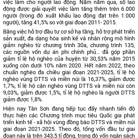
việc làm cho người lao động. Năm năm qua, số lao
động được giải quyết việc làm tăng thêm trên 6.000
người (trong đó xuất khẩu lao động đạt trên 1.000
người), tăng 41,5% so với giai đoạn 2011- 2015.
Bằng việc hỗ trợ đầu tư cơ sở hạ tầng, hỗ trợ phát triển
sản xuất, đa dạng hóa sinh kế và nhân rộng mô hình
giảm nghèo từ chương trình 30a, chương trình 135,
các nguồn vốn dự án phi chính phủ… đã góp phần
giảm tỉ lệ hộ nghèo của huyện từ 30,53% năm 2015
xuống còn dưới 10% năm 2020. Hết năm 2022, theo
chuẩn nghèo đa chiều giai đoạn 2021-2025, tỉ lệ hộ
nghèo vùng DTTS và miền núi là 16,37%, giảm được
1,7%; tỉ lệ hộ cận nghèo vùng DTTS và miền núi còn
9,03%, giảm được 1,5%; tỉ lệ hộ nghèo là người DTTS
giảm được 1,8%.
Hiện nay Tân Sơn đang tiếp tục đẩy nhanh tiến độ
thực hiện các Chương trình mục tiêu Quốc gia phát
triển kinh tế - xã hội vùng đồng bào DTTS và miền núi
giai đoạn 2021-2025. Theo đó, tổng vốn đầu tư giai
đoạn này là trên 343,5 tỉ đồng, trong đó vốn ngân sách