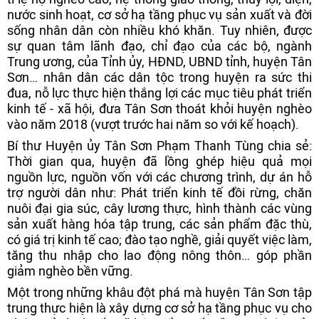
nước sinh hoạt, cơ sở hạ tầng phục vụ sản xuất và đời
sống nhân dân còn nhiều khó khăn. Tuy nhiên, được
sự quan tâm lãnh đạo, chỉ đạo của các bộ, ngành
Trung ương, của Tỉnh ủy, HĐND, UBND tỉnh, huyện Tân
Sơn… nhân dân các dân tộc trong huyện ra sức thi
đua, nỗ lực thực hiện thắng lợi các mục tiêu phát triển
kinh tế - xã hội, đưa Tân Sơn thoát khỏi huyện nghèo
vào năm 2018 (vượt trước hai năm so với kế hoạch).
Bí thư Huyện ủy Tân Sơn Phạm Thanh Tùng chia sẻ:
Thời gian qua, huyện đã lồng ghép hiệu quả mọi
nguồn lực, nguồn vốn với các chương trình, dự án hỗ
trợ người dân như: Phát triển kinh tế đồi rừng, chăn
nuôi đại gia súc, cây lương thực, hình thành các vùng
sản xuất hàng hóa tập trung, các sản phẩm đặc thù,
có giá trị kinh tế cao; đào tạo nghề, giải quyết việc làm,
tăng thu nhập cho lao động nông thôn… góp phần
giảm nghèo bền vững.
Một trong những khâu đột phá mà huyện Tân Sơn tập
trung thực hiện là xây dựng cơ sở hạ tầng phục vụ cho