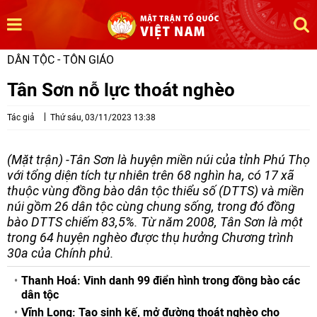
DÂN TỘC - TÔN GIÁO
Tân Sơn nỗ lực thoát nghèo
Tác giả
Thứ sáu, 03/11/2023 13:38
(Mặt trận) -Tân Sơn là huyện miền núi của tỉnh Phú Thọ
với tổng diện tích tự nhiên trên 68 nghìn ha, có 17 xã
thuộc vùng đồng bào dân tộc thiểu số (DTTS) và miền
núi gồm 26 dân tộc cùng chung sống, trong đó đồng
bào DTTS chiếm 83,5%. Từ năm 2008, Tân Sơn là một
trong 64 huyện nghèo được thụ hưởng Chương trình
30a của Chính phủ.
Thanh Hoá: Vinh danh 99 điển hình trong đồng bào các
dân tộc
Vĩnh Long: Tạo sinh kế, mở đường thoát nghèo cho