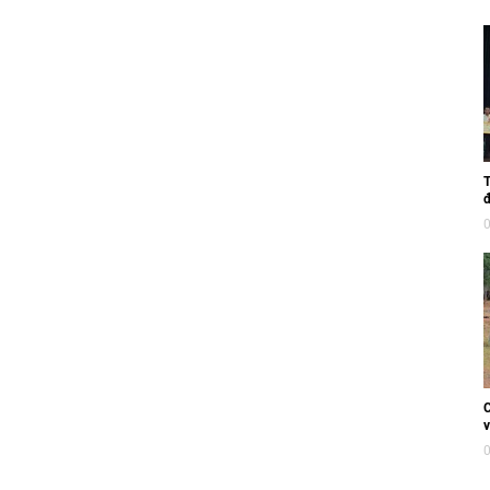
T
đ
C
v