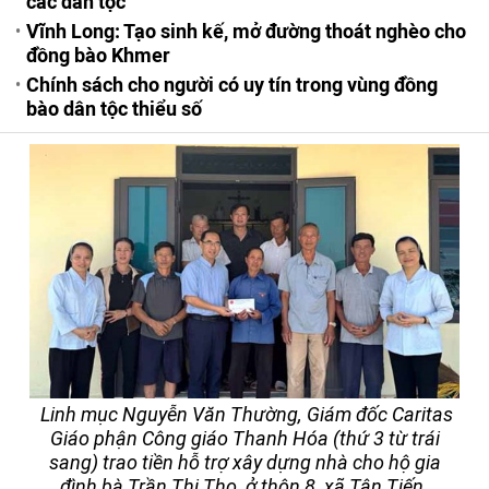
các dân tộc
Vĩnh Long: Tạo sinh kế, mở đường thoát nghèo cho
đồng bào Khmer
Chính sách cho người có uy tín trong vùng đồng
bào dân tộc thiểu số
Linh mục Nguyễn Văn Thường, Giám đốc Caritas
Giáo phận Công giáo Thanh Hóa (thứ 3 từ trái
sang) trao tiền hỗ trợ xây dựng nhà cho hộ gia
đình bà Trần Thị Tho, ở thôn 8, xã Tân Tiến.