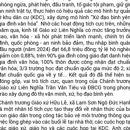
phòng ngừa, phát hiện, đấu tranh, tố giác tội phạm, giữ gì
an ninh trật tự, thực hiện có hiệu quả các mô hình tự quả
ở khu dân cư (KDC), xây dựng mô hình “Xứ đạo bình yên
gia đình văn hóa”. Nhờ các hoạt động tích cực trên, nhữn
năm qua, kinh tế Giáo xứ Liên Nghĩa có mức tăng trưởn
cao, văn hóa - xã hội phát triển lành mạnh, chính trị ổ
định, quốc phòng - an ninh bảo đảm, thu nhập bình quâ
đầu người (năm 2024) đạt 66,8 triệu đồng; tỷ lệ hộ nghè
giảm còn 0,88%; trên 90% gia đình công giáo đạt danh hiệ
gia đình văn hóa; 100% thôn được công nhận đạt chuẩ
văn hóa; 3/3 trường học đạt chuẩn quốc gia mức độ 2, x
đạt chuẩn quốc gia về y tế... Kết quả đó đã thể hiện s
đóng góp, vai trò tích cực, quan trọng của Chánh trươn
Giáo xứ Liên Nghĩa Trần Văn Tiêu và ĐBCG trong phon
trào xây dựng đô thị văn minh, xứ, họ đạo bình yên.
Chánh trương Giáo xứ Hữu Lễ, xã Lam Sơn Ngô Đức Hạn
là một nhân tố tích cực tạo thay đổi về nhận thức của b
con giáo dân trong công tác bảo vệ môi trường thông qu
việc lồng ghép vào các buổi lễ tại nhà thờ, các cuộc họp tạ
các giáo xứ, giáo họ và các cuộc họp tại KDC. Anh cò