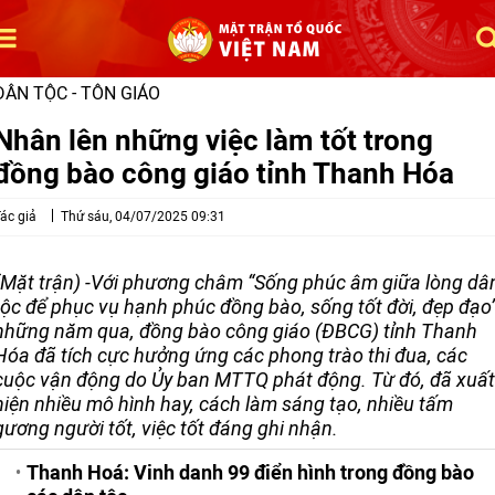
DÂN TỘC - TÔN GIÁO
Nhân lên những việc làm tốt trong
đồng bào công giáo tỉnh Thanh Hóa
ác giả
Thứ sáu, 04/07/2025 09:31
(Mặt trận) -Với phương châm “Sống phúc âm giữa lòng dâ
tộc để phục vụ hạnh phúc đồng bào, sống tốt đời, đẹp đạo”
những năm qua, đồng bào công giáo (ĐBCG) tỉnh Thanh
Hóa đã tích cực hưởng ứng các phong trào thi đua, các
cuộc vận động do Ủy ban MTTQ phát động. Từ đó, đã xuất
hiện nhiều mô hình hay, cách làm sáng tạo, nhiều tấm
gương người tốt, việc tốt đáng ghi nhận.
Thanh Hoá: Vinh danh 99 điển hình trong đồng bào