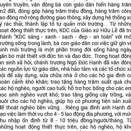
tuyên truyền, vận động bà con giáo dân hiến hàng tră
m2 đất, đóng góp hàng trăm triệu đồng, hàng trăm côn
lao động mở rộng đường giao thông; xây dựng hệ thống x
lý rác thải; thành lập tổ tự quản môi trường... Từ nhữn
hoạt động thiết thực trên, KDC của Giáo xứ Hữu Lễ đã tr
thành “KDC sáng - xanh - sạch - đẹp - an toàn” với mô
trường sống trong lành, bà con giáo dân coi việc giữ gìn v
sinh môi trường là một phần trong đời sống hàng ngày
gắn bó mật thiết với đức tin và đạo đức. Trong hoạt độn
an sinh xã hội, chánh trương Ngô Đức Hạnh đã vận độn
các nguồn lực từ giáo dân, nhà hảo tâm và các tổ chức x
hội để xây dựng, sửa chữa nhà ở cho các hộ gia đình c
hoàn cảnh khó khăn; trao tặng hàng trăm suất quà ch
các hộ nghèo, người cao tuổi; hỗ trợ học bổng cho các e
học sinh nghèo vượt khó; trao tặng giống cây trồng, vậ
nuôi cho các hộ nghèo, giúp họ có phương tiện sản xuấ
để thoát nghèo bền vững... Riêng gia đình anh Hạnh đ
tạo việc làm thời vụ cho 4 - 5 lao động địa phương, với mứ
thu nhập ổn định từ 8 - 10 triệu đồng/người/tháng. T
những hoạt động thiết thực trên, các hộ nghèo, hộ kh