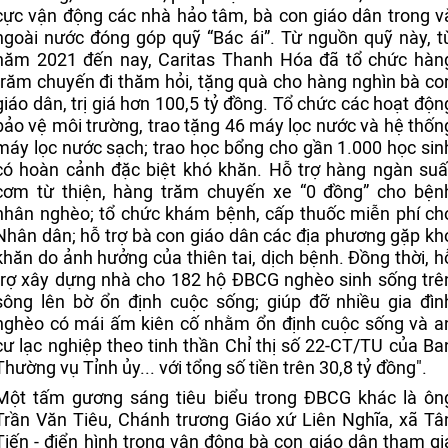
cực vận động các nhà hảo tâm, bà con giáo dân trong v
ngoài nước đóng góp quỹ “Bác ái”. Từ nguồn quỹ này, t
năm 2021 đến nay, Caritas Thanh Hóa đã tổ chức hàn
trăm chuyến đi thăm hỏi, tặng quà cho hàng nghìn bà co
giáo dân, trị giá hơn 100,5 tỷ đồng. Tổ chức các hoạt độn
bảo vệ môi trường, trao tặng 46 máy lọc nước và hệ thốn
máy lọc nước sạch; trao học bổng cho gần 1.000 học sin
có hoàn cảnh đặc biệt khó khăn. Hỗ trợ hàng ngàn suấ
cơm từ thiện, hàng trăm chuyến xe “0 đồng” cho bện
nhân nghèo; tổ chức khám bệnh, cấp thuốc miễn phí ch
Nhân dân; hỗ trợ bà con giáo dân các địa phương gặp kh
khăn do ảnh hưởng của thiên tai, dịch bệnh. Đồng thời, h
trợ xây dựng nhà cho 182 hộ ĐBCG nghèo sinh sống trê
sông lên bờ ổn định cuộc sống; giúp đỡ nhiều gia đìn
nghèo có mái ấm kiên cố nhằm ổn định cuộc sống và a
cư lạc nghiệp theo tinh thần Chỉ thị số 22-CT/TU của Ba
Thường vụ Tỉnh ủy... với tổng số tiền trên 30,8 tỷ đồng".
Một tấm gương sáng tiêu biểu trong ĐBCG khác là ôn
Trần Văn Tiêu, Chánh trương Giáo xứ Liên Nghĩa, xã Tâ
Tiến - điển hình trong vận động bà con giáo dân tham gi