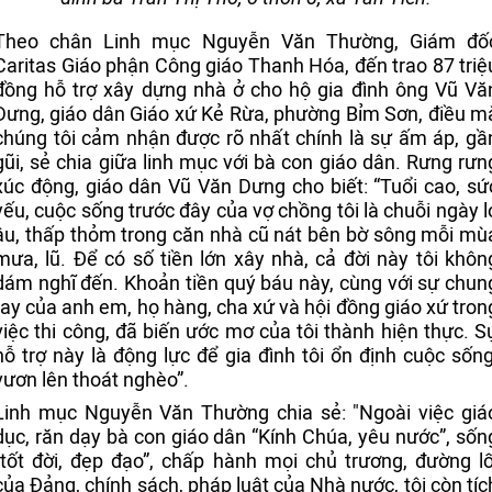
Theo chân Linh mục Nguyễn Văn Thường, Giám đố
Caritas Giáo phận Công giáo Thanh Hóa, đến trao 87 triệ
đồng hỗ trợ xây dựng nhà ở cho hộ gia đình ông Vũ Vă
Dưng, giáo dân Giáo xứ Kẻ Rừa, phường Bỉm Sơn, điều m
chúng tôi cảm nhận được rõ nhất chính là sự ấm áp, gầ
gũi, sẻ chia giữa linh mục với bà con giáo dân. Rưng rưn
xúc động, giáo dân Vũ Văn Dưng cho biết: “Tuổi cao, sứ
yếu, cuộc sống trước đây của vợ chồng tôi là chuỗi ngày l
âu, thấp thỏm trong căn nhà cũ nát bên bờ sông mỗi mù
mưa, lũ. Để có số tiền lớn xây nhà, cả đời này tôi khôn
dám nghĩ đến. Khoản tiền quý báu này, cùng với sự chun
tay của anh em, họ hàng, cha xứ và hội đồng giáo xứ tron
việc thi công, đã biến ước mơ của tôi thành hiện thực. S
hỗ trợ này là động lực để gia đình tôi ổn định cuộc sống
vươn lên thoát nghèo”.
Linh mục Nguyễn Văn Thường chia sẻ: "Ngoài việc giá
dục, răn dạy bà con giáo dân “Kính Chúa, yêu nước”, sốn
“tốt đời, đẹp đạo”, chấp hành mọi chủ trương, đường lố
của Đảng, chính sách, pháp luật của Nhà nước, tôi còn tíc