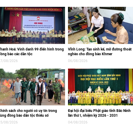
hanh Hoá: Vinh danh 99 điển hình trong
Vĩnh Long: Tạo sinh kế, mở đường thoát
ồng bào các dân tộc
nghèo cho đồng bào Khmer
07/08/2026
06/08/2026
hính sách cho người có uy tín trong
Đại hội đại biểu Phật giáo tỉnh Bắc Ninh
ùng đồng bào dân tộc thiểu số
lần thứ I, nhiệm kỳ 2026 - 2031
05/08/2026
04/08/2026