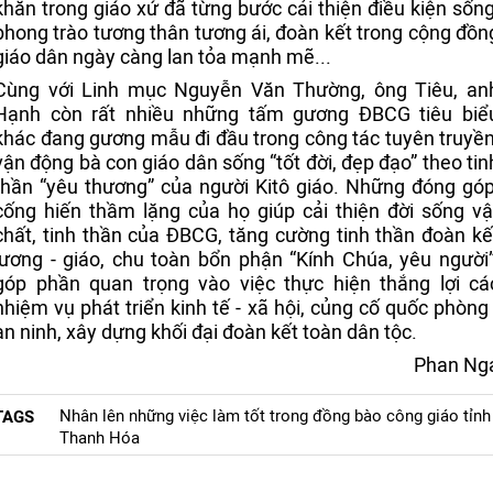
khăn trong giáo xứ đã từng bước cải thiện điều kiện sống
phong trào tương thân tương ái, đoàn kết trong cộng đồn
giáo dân ngày càng lan tỏa mạnh mẽ...
Cùng với Linh mục Nguyễn Văn Thường, ông Tiêu, an
Hạnh còn rất nhiều những tấm gương ĐBCG tiêu biể
khác đang gương mẫu đi đầu trong công tác tuyên truyền
vận động bà con giáo dân sống “tốt đời, đẹp đạo” theo tin
thần “yêu thương” của người Kitô giáo. Những đóng góp
cống hiến thầm lặng của họ giúp cải thiện đời sống vậ
chất, tinh thần của ĐBCG, tăng cường tinh thần đoàn kế
lương - giáo, chu toàn bổn phận “Kính Chúa, yêu người”
góp phần quan trọng vào việc thực hiện thắng lợi cá
nhiệm vụ phát triển kinh tế - xã hội, củng cố quốc phòng 
an ninh, xây dựng khối đại đoàn kết toàn dân tộc.
Phan Ng
Nhân lên những việc làm tốt trong đồng bào công giáo tỉnh
TAGS
Thanh Hóa