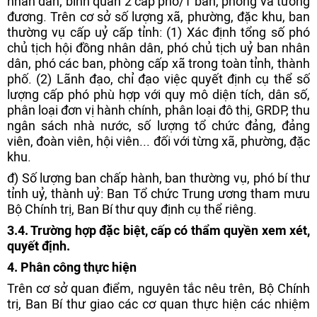
nhân dân; bình quân 2 cấp phó/1 ban, phòng và tương
đương. Trên cơ sở số lượng xã, phường, đặc khu, ban
thường vụ cấp uỷ cấp tỉnh: (1) Xác định tổng số phó
chủ tịch hội đồng nhân dân, phó chủ tịch uỷ ban nhân
dân, phó các ban, phòng cấp xã trong toàn tỉnh, thành
phố. (2) Lãnh đạo, chỉ đạo việc quyết định cụ thể số
lượng cấp phó phù hợp với quy mô diện tích, dân số,
phân loại đơn vị hành chính, phân loại đô thị, GRDP, thu
ngân sách nhà nước, số lượng tổ chức đảng, đảng
viên, đoàn viên, hội viên... đối với từng xã, phường, đặc
khu.
đ) Số lượng ban chấp hành, ban thường vụ, phó bí thư
tỉnh uỷ, thành uỷ: Ban Tổ chức Trung ương tham mưu
Bộ Chính trị, Ban Bí thư quy định cụ thể riêng.
3.4. Trường hợp đặc biệt, cấp có thẩm quyền xem xét,
quyết định.
4. Phân công thực hiện
Trên cơ sở quan điểm, nguyên tắc nêu trên, Bộ Chính
trị, Ban Bí thư giao các cơ quan thực hiện các nhiệm