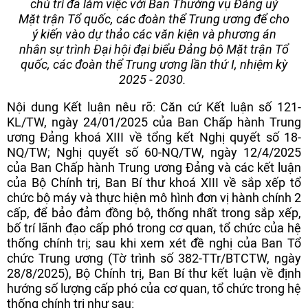
chủ trì đã làm việc với Ban Thường vụ Đảng uỷ
Mặt trận Tổ quốc, các đoàn thể Trung ương để cho
ý kiến vào dự thảo các văn kiện và phương án
nhân sự trình Đại hội đại biểu Đảng bộ Mặt trận Tổ
quốc, các đoàn thể Trung ương lần thứ I, nhiệm kỳ
2025 - 2030.
Nội dung Kết luận nêu rõ: Căn cứ Kết luận số 121-
KL/TW, ngày 24/01/2025 của Ban Chấp hành Trung
ương Đảng khoá XIII về tổng kết Nghị quyết số 18-
NQ/TW; Nghị quyết số 60-NQ/TW, ngày 12/4/2025
của Ban Chấp hành Trung ương Đảng và các kết luận
của Bộ Chính trị, Ban Bí thư khoá XIII về sắp xếp tổ
chức bộ máy và thực hiện mô hình đơn vị hành chính 2
cấp, để bảo đảm đồng bộ, thống nhất trong sắp xếp,
bố trí lãnh đạo cấp phó trong cơ quan, tổ chức của hệ
thống chính trị; sau khi xem xét đề nghị của Ban Tổ
chức Trung ương (Tờ trình số 382-TTr/BTCTW, ngày
28/8/2025), Bộ Chính trị, Ban Bí thư kết luận về định
hướng số lượng cấp phó của cơ quan, tổ chức trong hệ
thống chính trị như sau: