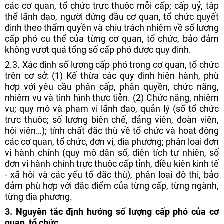
các cơ quan, tổ chức trực thuộc mỗi cấp; cấp uỷ, tập
thể lãnh đạo, người đứng đầu cơ quan, tổ chức quyết
định theo thẩm quyền và chịu trách nhiệm về số lượng
cấp phó cụ thể của từng cơ quan, tổ chức, bảo đảm
không vượt quá tổng số cấp phó được quy định.
2.3. Xác định số lượng cấp phó trong cơ quan, tổ chức
trên cơ sở: (1) Kế thừa các quy định hiện hành, phù
hợp với yêu cầu phân cấp, phân quyền, chức năng,
nhiệm vụ và tình hình thực tiễn. (2) Chức năng, nhiệm
vụ; quy mô và phạm vi lãnh đạo, quản lý (số tổ chức
trực thuộc; số lượng biên chế, đảng viên, đoàn viên,
hội viên…); tính chất đặc thù về tổ chức và hoạt động
các cơ quan, tổ chức, đơn vị, địa phương; phân loại đơn
vị hành chính (quy mô dân số, diện tích tự nhiên, số
đơn vị hành chính trực thuộc cấp tỉnh, điều kiện kinh tế
- xã hội và các yếu tố đặc thù), phân loại đô thị, bảo
đảm phù hợp với đặc điểm của từng cấp, từng ngành,
từng địa phương.
3. Nguyên tắc định hướng số lượng cấp phó của cơ
quan, tổ chức