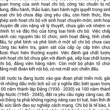
quan trọng của sinh hoạt chi bộ; công tác chuẩn bị nộ
dung, điều hành, thảo luận, ban hành nghị quyết trong sin
hoạt chi bộ chưa đáp ứng yêu cầu, còn hình thức, lồn
ghép sinh hoạt chi bộ với sinh hoạt chuyên môn; sinh hoạ
chuyên đề còn nặng về lý thuyết, chưa gắn với nhiệm v
chính trị và đặc thù của từng loại hình chi bộ. Việc chấ
hành các nguyên tắc tổ chức, sinh hoạt đảng, tính chiế
đấu, tự phê bình và phê bình ở một số chi bộ chưa cao
Công tác kiểm tra, giám sát của cấp ủy cấp trên chư
được thực hiện thường xuyên. Việc đánh giá chất lượn
sinh hoạt chi bộ chưa gắn với đánh giá, xếp loại chất lượn
chi bộ, đảng viên hằng năm. Còn một bộ phận tổ chứ
đảng mất đoàn kết nội bộ, có nơi mất sức chiến đấu.
Đất nước ta đang bước vào giai đoạn phát triển mới, gắ
với những dấu mốc lịch sử có ý nghĩa đặc biệt quan trọn
100 năm thành lập Đảng (1930 - 2030) và 100 năm thàn
lập Nước (1945 - 2045), đặt ra yêu cầu ngày càng cao, đò
hỏi Đảng ta phải không ngừng nâng cao trí tuệ, bản lĩnh đ
đủ sức lãnh đạo sự nghiệp cách mạng. Chi bộ là tế bào, l