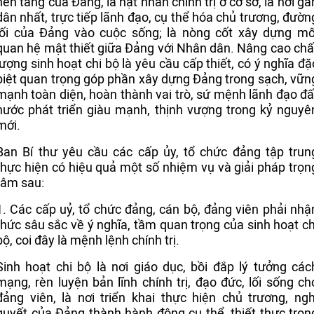
nền tảng của Đảng, là hạt nhân chính trị ở cơ sở, là nơi gầ
dân nhất, trực tiếp lãnh đạo, cụ thể hóa chủ trương, đườn
lối của Đảng vào cuộc sống; là nòng cốt xây dựng mố
quan hệ mật thiết giữa Đảng với Nhân dân. Nâng cao chấ
lượng sinh hoạt chi bộ là yêu cầu cấp thiết, có ý nghĩa đặ
biệt quan trọng góp phần xây dựng Đảng trong sạch, vữn
mạnh toàn diện, hoàn thành vai trò, sứ mệnh lãnh đạo đấ
nước phát triển giàu mạnh, thịnh vượng trong kỷ nguyê
mới.
Ban Bí thư yêu cầu các cấp ủy, tổ chức đảng tập trun
thực hiện có hiệu quả một số nhiệm vụ và giải pháp trọn
tâm sau:
1. Các cấp uỷ, tổ chức đảng, cán bộ, đảng viên phải nhậ
thức sâu sắc về ý nghĩa, tầm quan trọng của sinh hoạt ch
bộ, coi đây là mệnh lệnh chính trị.
Sinh hoạt chi bộ là nơi giáo dục, bồi đắp lý tưởng các
mạng, rèn luyện bản lĩnh chính trị, đạo đức, lối sống ch
đảng viên, là nơi triển khai thực hiện chủ trương, ngh
quyết của Đảng thành hành động cụ thể, thiết thực tron