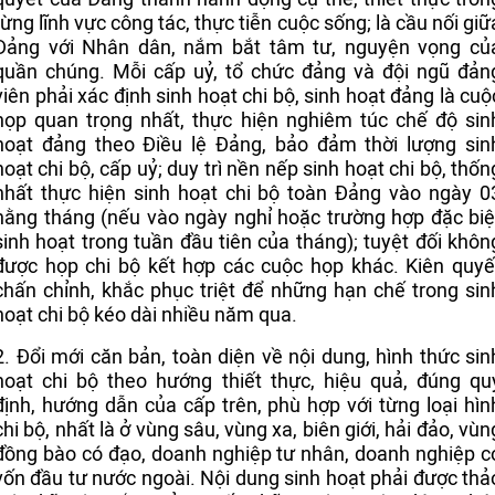
từng lĩnh vực công tác, thực tiễn cuộc sống; là cầu nối giữ
Đảng với Nhân dân, nắm bắt tâm tư, nguyện vọng củ
quần chúng. Mỗi cấp uỷ, tổ chức đảng và đội ngũ đản
viên phải xác định sinh hoạt chi bộ, sinh hoạt đảng là cuộ
họp quan trọng nhất, thực hiện nghiêm túc chế độ sin
hoạt đảng theo Điều lệ Đảng, bảo đảm thời lượng sin
hoạt chi bộ, cấp uỷ; duy trì nền nếp sinh hoạt chi bộ, thốn
nhất thực hiện sinh hoạt chi bộ toàn Đảng vào ngày 0
hằng tháng (nếu vào ngày nghỉ hoặc trường hợp đặc biệ
sinh hoạt trong tuần đầu tiên của tháng); tuyệt đối khôn
được họp chi bộ kết hợp các cuộc họp khác. Kiên quyế
chấn chỉnh, khắc phục triệt để những hạn chế trong sin
hoạt chi bộ kéo dài nhiều năm qua.
2. Đổi mới căn bản, toàn diện về nội dung, hình thức sin
hoạt chi bộ theo hướng thiết thực, hiệu quả, đúng qu
định, hướng dẫn của cấp trên, phù hợp với từng loại hìn
chi bộ, nhất là ở vùng sâu, vùng xa, biên giới, hải đảo, vùn
đồng bào có đạo, doanh nghiệp tư nhân, doanh nghiệp c
vốn đầu tư nước ngoài. Nội dung sinh hoạt phải được thả