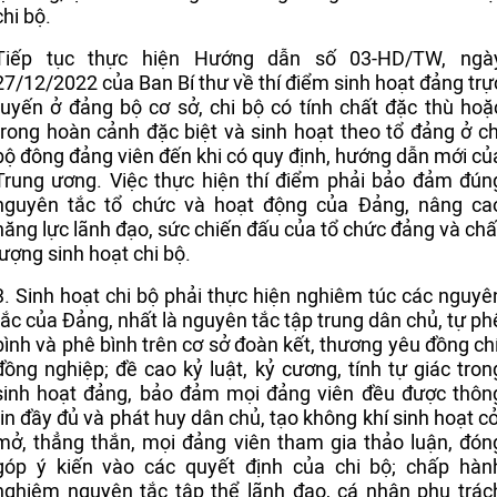
chi bộ.
Tiếp tục thực hiện Hướng dẫn số 03-HD/TW, ngà
27/12/2022 của Ban Bí thư về thí điểm sinh hoạt đảng trự
tuyến ở đảng bộ cơ sở, chi bộ có tính chất đặc thù hoặ
trong hoàn cảnh đặc biệt và sinh hoạt theo tổ đảng ở ch
bộ đông đảng viên đến khi có quy định, hướng dẫn mới củ
Trung ương. Việc thực hiện thí điểm phải bảo đảm đún
nguyên tắc tổ chức và hoạt động của Đảng, nâng ca
năng lực lãnh đạo, sức chiến đấu của tổ chức đảng và chấ
lượng sinh hoạt chi bộ.
3. Sinh hoạt chi bộ phải thực hiện nghiêm túc các nguyê
tắc của Đảng, nhất là nguyên tắc tập trung dân chủ, tự ph
bình và phê bình trên cơ sở đoàn kết, thương yêu đồng chí
đồng nghiệp; đề cao kỷ luật, kỷ cương, tính tự giác tron
sinh hoạt đảng, bảo đảm mọi đảng viên đều được thôn
tin đầy đủ và phát huy dân chủ, tạo không khí sinh hoạt cở
mở, thẳng thắn, mọi đảng viên tham gia thảo luận, đón
góp ý kiến vào các quyết định của chi bộ; chấp hàn
nghiêm nguyên tắc tập thể lãnh đạo, cá nhân phụ trác