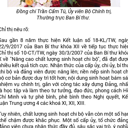
Đồng chí Trần Cẩm Tú, Ủy viên Bộ Chính trị,
Thường trực Ban Bí thư.
Chỉ thị nêu rõ:
Sau gần 8 năm thực hiện Kết luận số 18-KL/TW, ngà
22/9/2017 của Ban Bí thư khóa XII về tiếp tục thực hiệ
Chỉ thị số 10-CT/TW, ngày 30/3/2007 của Ban Bí thư khó
X về "Nâng cao chất lượng sinh hoạt chi bộ", đã đạt đượ
nhiều kết quả tích cực. Nhận thức của cấp ủy, chi ủy, bí th
chi bộ và đảng viên được nâng lên; nền nếp sinh hoạt ch
bộ cơ bản được duy trì tốt hơn; nội dung sinh hoạt bám sá
nhiệm vụ chính trị, gắn với công tác xây dựng Đảng, nhấ
là học tập và làm theo tư tưởng, đạo đức, phong cách H
Chí Minh và tự phê bình, phê bình theo Nghị quyết, Kế
luận Trung ương 4 các khoá XI, XII, XIII.
Tuy nhiên, chất lượng sinh hoạt chi bộ vẫn còn một số hạ
chế chậm được khắc phục. Một số cấp ủy, tổ chức đảng
đảng viên chưa nhận thức đầy đủ, sâu sắc vai trò, ý nghĩ