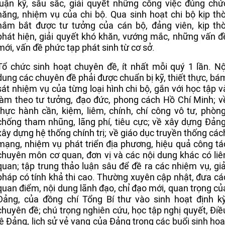
luận kỹ, sâu sắc, giải quyết những công việc đúng chứ
năng, nhiệm vụ của chi bộ. Qua sinh hoạt chi bộ kịp thờ
nắm bắt được tư tưởng của cán bộ, đảng viên, kịp thờ
phát hiện, giải quyết khó khăn, vướng mắc, những vấn đ
mới, vấn đề phức tạp phát sinh từ cơ sở.
Tổ chức sinh hoạt chuyên đề, ít nhất mỗi quý 1 lần. Nộ
dung các chuyên đề phải được chuẩn bị kỹ, thiết thực, bá
sát nhiệm vụ của từng loại hình chi bộ, gắn với học tập v
làm theo tư tưởng, đạo đức, phong cách Hồ Chí Minh; v
thực hành cần, kiệm, liêm, chính, chí công vô tư, phòng
chống tham nhũng, lãng phí, tiêu cực; về xây dựng Đảng
xây dựng hệ thống chính trị; về giáo dục truyền thống các
mạng, nhiệm vụ phát triển địa phương, hiệu quả công tá
chuyên môn cơ quan, đơn vị và các nội dung khác có liê
quan; tập trung thảo luận sâu để đề ra các nhiệm vụ, giả
pháp có tính khả thi cao. Thường xuyên cập nhật, đưa cá
quan điểm, nội dung lãnh đạo, chỉ đạo mới, quan trọng củ
Đảng, của đồng chí Tổng Bí thư vào sinh hoạt định kỳ
chuyên đề; chú trọng nghiên cứu, học tập nghị quyết, Điề
lệ Đảng, lịch sử vẻ vang của Đảng trong các buổi sinh hoạ