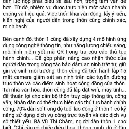
đến lúc họp phát biểu sẽ sâu hơn, trọng tâm vấn đề
hơn. Từ đó, nhiệm vụ được thực hiện một cách nhanh
chóng và hiệu quả. Việc triển khai vận động, lấy ý kiến,
kiến nghị của người dân trong thôn cũng chính xác,
minh bạch”.
Bên cạnh đó, thôn 1 cũng đã xây dựng 4 mô hình ứng
dụng công nghệ thông tin, như năng lượng chiếu sáng,
mô hình niêm yết mã QR trong tra cứu các thủ tục
hành chính... Để góp phần nâng cao nhận thức của
người dân trong công tác bảo đảm an ninh trật tự, giữ
gìn vệ sinh môi trường, thôn cũng đã tiến hành lắp 15
mắt camera giám sát an ninh trên các tuyến đường
trục thôn và các điểm sinh hoạt cộng đồng của thôn.
Tại nhà văn hóa, thôn cũng đã lắp đặt wifi, máy tính...
để thuận lợi cho cán bộ thôn truy cập thông tin, công
văn; Nhân dân có thể thực hiện các thủ tục hành chính
công; 70% dân số trong độ tuổi lao động ở thôn 1 có kỹ
năng sử dụng dịch vụ công trực tuyến và các dịch vụ
số thiết yếu. Bà Vũ Thị Châm, người dân thôn 1 cho
biết: “Chỉ cần có chiếc điện thoại thông minh, dù ở đâu