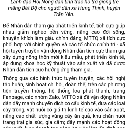
Lãnh đạo Hội Nông dân tỉnh trao hỗ trợ giống tre
măng Bát Độ cho người dân xã Hưng Thịnh, huyện
Trấn Yên.
Để Nhân dân tham gia phát triển kinh tế, tích cực giúp
nhau giảm nghèo bền vững, nâng cao đời sống,
khuyến khích làm giàu chính đáng, MTTQ xã tích cực
phối hợp với chính quyền và các tổ chức chính trị - xã
hội tuyên truyền vận động Nhân dân tích cực tham gia
xây dựng nông thôn mới kiểu mẫu, phát triển kinh tế,
áp dụng khoa học kỹ thuật vào sản xuất và đã được
Nhân dân tích cực hưởng ứng tham gia.
Thông qua các hình thức tuyên truyền, các hội nghị
tập huấn, sinh hoạt chi hội, đoàn thể, trên các phương
tiện truyền thông, hệ thống loa phát thanh, trang
Fanpage, các nhóm Zalo, MTTQ xã đã vận động Nhân
dân đẩy mạnh chuyển dịch cơ cấu kinh tế, đưa các loại
cây trồng, vật nuôi có giá trị kinh tế cao vào sản xuất,
nâng cao chất lượng vùng cây ăn quả, khu chăn nuôi
trang trại gia súc, gia cầm; đẩy mạnh các hoạt động