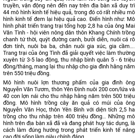
truyền, vận động nên đến nay trên địa bàn xã duy trì
44 mô hình kinh tế hiệu quả, trong đó có rất nhiều mô
hình kinh tế đem lại hiệu quả cao. Điển hình như: Mô
hình phát triển trang trại tổng hợp 2,8 ha của ông Mai
Văn Tình - hội viên nông dân thôn Khang Chính trồng
chanh tứ thời, quýt đường canh, bưởi diễn, nuôi cá rô
đơn tính, nuôi ba ba, chăn nuôi gia xúc, gia cầm….
Trang trại của ông Tình đã giải quyết việc làm thường
xuyên từ 3-5 lao động, thu nhập bình quân 5 - 6 triệu
đồng/tháng, mang lại thu nhập cho gia đình hằng năm
trên 550 triệu đồng.
Mô hình nuôi lợn thương phẩm của gia đình ông
Nguyễn Văn Tươm, thôn Yên Định nuôi 200 con/lứa và
40 con lợn nái cho thu nhập hằng năm trên 500 triệu
đồng. Mô hình trồng cây ăn quả có múi của ông
Nguyễn Văn Học, thôn Yên Bình với diện tích 2,5 ha
trồng cho thu nhập trên 400 triệu đồng… Những mô
hình trên địa bàn xã đã và đang phát huy tác dụng, là
cách làm đúng hướng trong phát triển kinh tế nâng
cao đời sống làm giàu chính đáng.