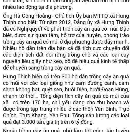
sản xuất, kinh doanh tạo công ăn việc làm ổn định cho
nhiều lao động tại địa phương.
Ông Hà Công Hoằng - Chủ tịch Ủy ban MTTQ xã Hưng
Thịnh cho biết: Từ năm 2012, Đảng ủy xã Hưng Thịnh
đã có Nghị quyết về phát triển cây ăn quả có múi. Đặc
biệt, được sự quan tâm, hỗ trợ của huyện, phong trào
trồng cây ăn quả có múi ở địa phương được đẩy mạnh.
Nhiều hộ dân trên địa bàn xã đã tích cực chuyển đổi
các diện tích đất đồi rừng trồng chè và các loại cây
nguyên liệu giấy như keo, bồ đề hiệu quả kinh tế thấp
để chuyển sang trồng cây ăn quả.
Hưng Thịnh hiện có trên 300 hộ dân trồng cây ăn quả
có múi với các loại giống như cam đường canh, cam
sành không hạt, quýt sen, bưởi Diễn, bưởi Đoan Hùng,
chanh tứ thời… Tổng diện tích cây ăn quả có múi của
xã có trên 170 ha, chủ yếu đang cho thu hoạch và
được trồng tập trung nhiều ở các thôn Yên Bình, Trực
Chính, Trực Khang, Yên Phú. Tổng sản lượng các loại
quả đạt 3.000 tấn, giá trị trên 6 tỷ đồng.
Ngoài trồng cây ăn quả, nhờ làm tốt công tác tuyên