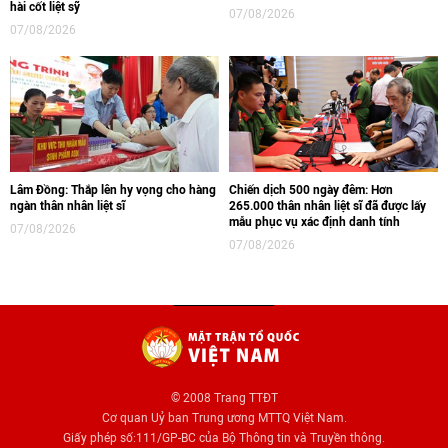
hài cốt liệt sỹ
07/08/2026
07/08/2026
Lâm Đồng: Thắp lên hy vọng cho hàng
Chiến dịch 500 ngày đêm: Hơn
ngàn thân nhân liệt sĩ
265.000 thân nhân liệt sĩ đã được lấy
mẫu phục vụ xác định danh tính
07/08/2026
07/08/2026
© 2008 Trang TTĐT
Cơ quan Uỷ ban Trung ương MTTQ Việt Nam.
Giấy phép số:111/GP-BC của Bộ Thông tin và Truyền thông.