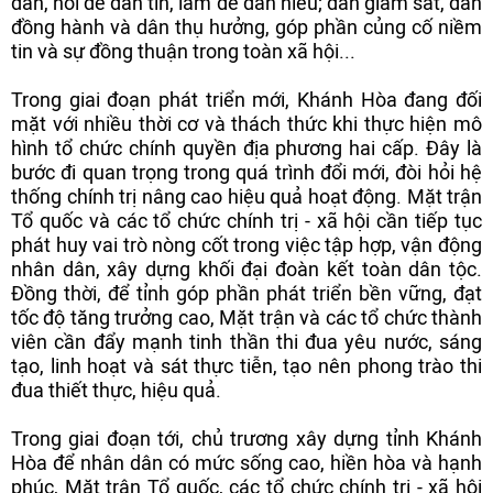
dân, nói để dân tin, làm để dân hiểu; dân giám sát, dân
đồng hành và dân thụ hưởng, góp phần củng cố niềm
tin và sự đồng thuận trong toàn xã hội...
Trong giai đoạn phát triển mới, Khánh Hòa đang đối
mặt với nhiều thời cơ và thách thức khi thực hiện mô
hình tổ chức chính quyền địa phương hai cấp. Đây là
bước đi quan trọng trong quá trình đổi mới, đòi hỏi hệ
thống chính trị nâng cao hiệu quả hoạt động. Mặt trận
Tổ quốc và các tổ chức chính trị - xã hội cần tiếp tục
phát huy vai trò nòng cốt trong việc tập hợp, vận động
nhân dân, xây dựng khối đại đoàn kết toàn dân tộc.
Đồng thời, để tỉnh góp phần phát triển bền vững, đạt
tốc độ tăng trưởng cao, Mặt trận và các tổ chức thành
viên cần đẩy mạnh tinh thần thi đua yêu nước, sáng
tạo, linh hoạt và sát thực tiễn, tạo nên phong trào thi
đua thiết thực, hiệu quả.
Trong giai đoạn tới, chủ trương xây dựng tỉnh Khánh
Hòa để nhân dân có mức sống cao, hiền hòa và hạnh
phúc, Mặt trận Tổ quốc, các tổ chức chính trị - xã hội