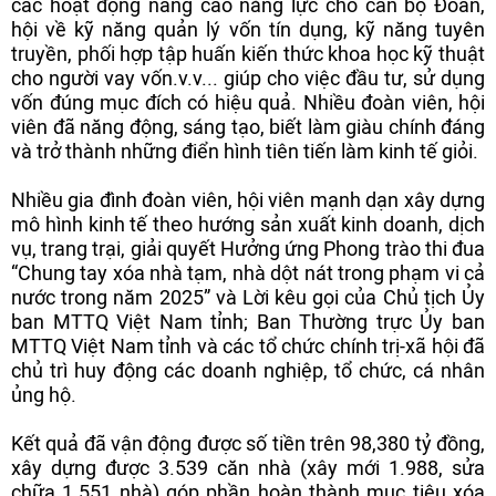
các hoạt động nâng cao năng lực cho cán bộ Đoàn,
hội về kỹ năng quản lý vốn tín dụng, kỹ năng tuyên
truyền, phối hợp tập huấn kiến thức khoa học kỹ thuật
cho người vay vốn.v.v... giúp cho việc đầu tư, sử dụng
vốn đúng mục đích có hiệu quả. Nhiều đoàn viên, hội
viên đã năng động, sáng tạo, biết làm giàu chính đáng
và trở thành những điển hình tiên tiến làm kinh tế giỏi.
Nhiều gia đình đoàn viên, hội viên mạnh dạn xây dựng
mô hình kinh tế theo hướng sản xuất kinh doanh, dịch
vụ, trang trại, giải quyết Hưởng ứng Phong trào thi đua
“Chung tay xóa nhà tạm, nhà dột nát trong phạm vi cả
nước trong năm 2025” và Lời kêu gọi của Chủ tịch Ủy
ban MTTQ Việt Nam tỉnh; Ban Thường trực Ủy ban
MTTQ Việt Nam tỉnh và các tổ chức chính trị-xã hội đã
chủ trì huy động các doanh nghiệp, tổ chức, cá nhân
ủng hộ.
Kết quả đã vận động được số tiền trên 98,380 tỷ đồng,
xây dựng được 3.539 căn nhà (xây mới 1.988, sửa
chữa 1.551 nhà) góp phần hoàn thành mục tiêu xóa