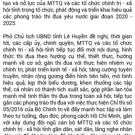
tạo và nỗ lực của MTTQ và các tổ chức chính trị - xã
hội tỉnh trong tổ chức, phát động và triển khai hiệu quả
các phong trào thi đua yêu nước giai đoạn 2020 -
2025.
Phó Chủ tịch UBND tỉnh Lê Huyền đề nghị, thời gian
tới, các cấp ủy, chính quyền, MTTQ và các tổ chức
chính trị - xã hội tỉnh tiếp tục đổi mới nội dung, hình
thức thi đua theo hướng cụ thể, thiết thực, hướng
mạnh về cơ sở; gắn thi đua với thực hiện nhiệm vụ
chính trị, phát triển kinh tế - xã hội; tăng cường tuyên
truyền, nhân rộng gương điển hình tiên tiến, mô hình
hiệu quả; kịp thời biểu dương, khen thưởng các tập
thể, cá nhân có thành tích xuất sắc, góp phần lan tỏa
mạnh mẽ tinh thần thi đua trong toàn xã hội; tiếp tục
gắn các phong trào thi đua với việc thực hiện Chỉ thị số
05/2016 của Bộ Chính trị về đẩy mạnh học tập và làm
theo tư tưởng, đạo đức, phong cách Hồ Chí Minh, gắn
với xây dựng đội ngũ cán bộ MTTQ và các tổ chức
chính trị - xã hội tỉnh gần dân, sát dân, lắng nghe nhân