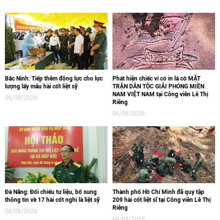
Bắc Ninh: Tiếp thêm động lực cho lực
Phát hiện chiếc ví có in lá cờ MẶT
lượng lấy mẫu hài cốt liệt sỹ
TRẬN DÂN TỘC GIẢI PHÓNG MIỀN
NAM VIỆT NAM tại Công viên Lê Thị
06/08/2026
Riêng
06/08/2026
Đà Nẵng: Đối chiếu tư liệu, bổ sung
Thành phố Hồ Chí Minh đã quy tập
thông tin về 17 hài cốt nghi là liệt sỹ
209 hài cốt liệt sĩ tại Công viên Lê Thị
Riêng
06/08/2026
06/08/2026