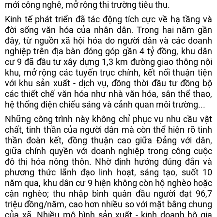
mới công nghệ, mở rộng thị trường tiêu thụ.
Kinh tế phát triển đã tác động tích cực về hạ tầng và
đời sống văn hóa của nhân dân. Trong hai năm gần
đây, từ nguồn xã hội hóa do người dân và các doanh
nghiệp trên địa bàn đóng góp gần 4 tỷ đồng, khu dân
cư 9 đã đầu tư xây dựng 1,3 km đường giao thông nội
khu, mở rộng các tuyến trục chính, kết nối thuận tiện
với khu sản xuất - dịch vụ, đồng thời đầu tư đồng bộ
các thiết chế văn hóa như nhà văn hóa, sân thể thao,
hệ thống điện chiếu sáng và cảnh quan môi trường...
Những công trình này không chỉ phục vụ nhu cầu vật
chất, tinh thần của người dân mà còn thể hiện rõ tinh
thần đoàn kết, đồng thuận cao giữa Đảng với dân,
giữa chính quyền với doanh nghiệp trong công cuộc
đô thị hóa nông thôn. Nhờ định hướng đúng đắn và
phương thức lãnh đạo linh hoạt, sáng tạo, suốt 10
năm qua, khu dân cư 9 hiện không còn hộ nghèo hoặc
cận nghèo; thu nhập bình quân đầu người đạt 96,7
triệu đồng/năm, cao hơn nhiều so với mặt bằng chung
của xã. Nhiều mô hình sản xuất - kinh doanh hộ gia