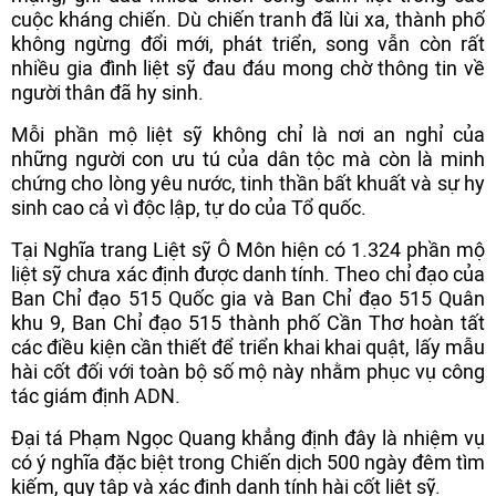
cuộc kháng chiến. Dù chiến tranh đã lùi xa, thành phố
không ngừng đổi mới, phát triển, song vẫn còn rất
nhiều gia đình liệt sỹ đau đáu mong chờ thông tin về
người thân đã hy sinh.
Mỗi phần mộ liệt sỹ không chỉ là nơi an nghỉ của
những người con ưu tú của dân tộc mà còn là minh
chứng cho lòng yêu nước, tinh thần bất khuất và sự hy
sinh cao cả vì độc lập, tự do của Tổ quốc.
Tại Nghĩa trang Liệt sỹ Ô Môn hiện có 1.324 phần mộ
liệt sỹ chưa xác định được danh tính. Theo chỉ đạo của
Ban Chỉ đạo 515 Quốc gia và Ban Chỉ đạo 515 Quân
khu 9, Ban Chỉ đạo 515 thành phố Cần Thơ hoàn tất
các điều kiện cần thiết để triển khai khai quật, lấy mẫu
hài cốt đối với toàn bộ số mộ này nhằm phục vụ công
tác giám định ADN.
Đại tá Phạm Ngọc Quang khẳng định đây là nhiệm vụ
có ý nghĩa đặc biệt trong Chiến dịch 500 ngày đêm tìm
kiếm, quy tập và xác định danh tính hài cốt liệt sỹ.