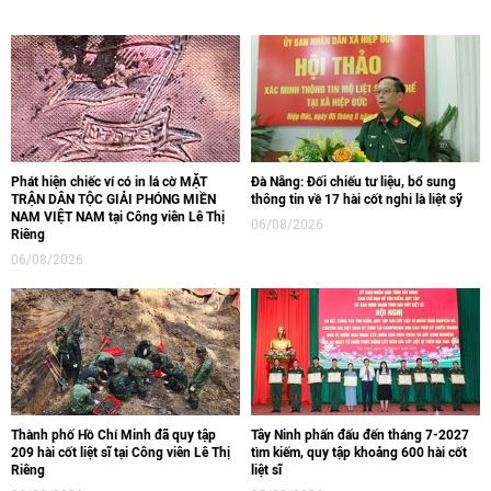
Phát hiện chiếc ví có in lá cờ MẶT
Đà Nẵng: Đối chiếu tư liệu, bổ sung
TRẬN DÂN TỘC GIẢI PHÓNG MIỀN
thông tin về 17 hài cốt nghi là liệt sỹ
NAM VIỆT NAM tại Công viên Lê Thị
06/08/2026
Riêng
06/08/2026
Thành phố Hồ Chí Minh đã quy tập
Tây Ninh phấn đấu đến tháng 7-2027
209 hài cốt liệt sĩ tại Công viên Lê Thị
tìm kiếm, quy tập khoảng 600 hài cốt
Riêng
liệt sĩ