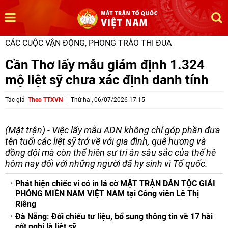
CÁC CUỘC VẬN ĐỘNG, PHONG TRÀO THI ĐUA
Cần Thơ lấy mẫu giám định 1.324
mộ liệt sỹ chưa xác định danh tính
Tác giả
Theo TTXVN
Thứ hai, 06/07/2026 17:15
(Mặt trận) - Việc lấy mẫu ADN không chỉ góp phần đưa
tên tuổi các liệt sỹ trở về với gia đình, quê hương và
đồng đội mà còn thể hiện sự tri ân sâu sắc của thế hệ
hôm nay đối với những người đã hy sinh vì Tổ quốc.
Phát hiện chiếc ví có in lá cờ MẶT TRẬN DÂN TỘC GIẢI
PHÓNG MIỀN NAM VIỆT NAM tại Công viên Lê Thị
Riêng
Đà Nẵng: Đối chiếu tư liệu, bổ sung thông tin về 17 hài
cốt nghi là liệt sỹ